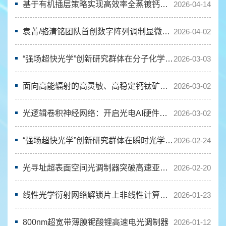
基于有机插层策略实现高效率全蒸镀钙钛矿发光二极管
2026-04-14
袁菁/骆清铭团队首创数字阵列调制显微成像技术实现三维超分辨成像
2026-04-02
“强场超快光学”创新研究群体在分子化学键选择性断裂研究方面取得重要进展
2026-03-03
面向高能辐射的高灵敏、高稳定钙钛矿半导体探测器
2026-03-02
光逻辑卷积神经网络：开启光电AI硬件新范式
2026-03-02
“强场超快光学”创新研究群体在瞬时光学谷操控领域取得重要进展
2026-02-24
光寻址超表面空间光调制器突破高速亚波长级波前调控性能瓶颈
2026-02-20
线性光学衍射网络解锁片上非线性计算新范式
2026-01-23
800nm超宽带薄膜铌酸锂高速电光调制器
2026-01-12