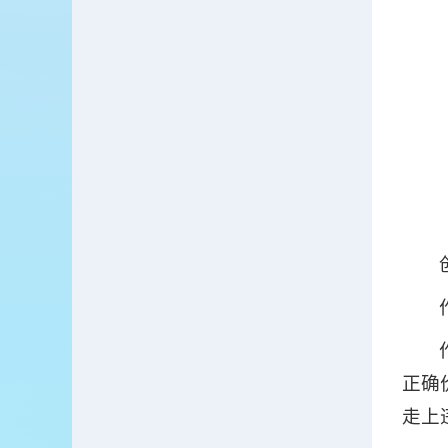
正确
走上