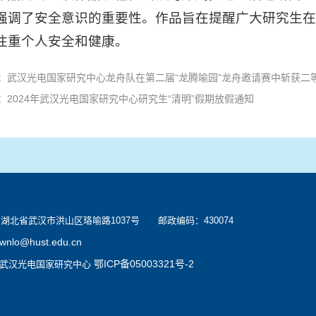
强调了安全意识的重要性。作品旨在提醒广大研究生在
注重个人安全和健康。
：
武汉光电国家研究中心龙舟队在第二届“龙腾喻园”龙舟邀请赛中斩获二
：
2024年武汉光电国家研究中心研究生“清明”假期放假通知
北省武汉市洪山区珞喻路1037号 邮政编码：430074
wnlo@hust.edu.cn
鄂ICP备05003321号-2
：武汉光电国家研究中心