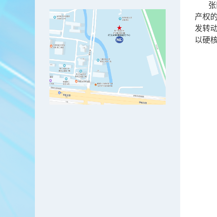
张
产权
发转
以硬