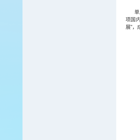
单
项国
展”