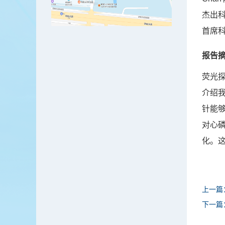
杰出
首席
报告
荧光
介绍
针能
对心
化。
上一篇
下一篇