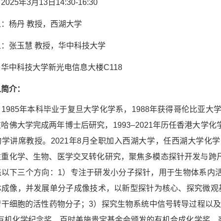
025年3月13日14:30-16:30
：杨丹 教授，西湖大学
：张玉慧 教授，华中科技大学
华中科技大学新光电信息大楼C118
人简介：
1985年本科毕业于复旦大学化学系，1988年获得哥伦比亚大
哈佛大学完成两年博士后研究，1993–2021年历任香港大
物学讲席教授。2021年8月全职加入西湖大学，任西湖大学化
注重化学、生物、医学交叉转化研究，聚焦多模态探针开发与跨
盖以下三个方向：1）专注于研发小分子探针，用于生物体系内
体成像，并发展单分子成像技术，以新型探针为核心、探究微观
瘤干细胞的活性药物分子；3）探究生物系统中信号转导过程以
an有机化学纪念奖、百时美施贵宝基金会颁发的有机合成化学奖