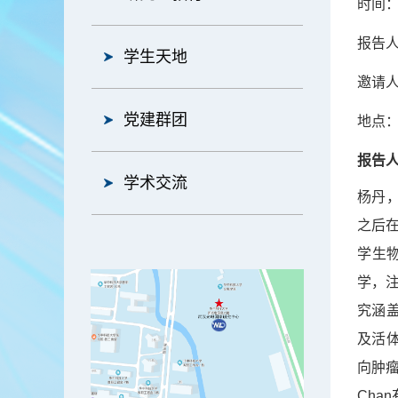
时间：2
报告人
学生天地
邀请人
党建群团
地点：
报告
学术交流
杨丹，
之后在
学生
学，
究涵
及活
向肿
Ch