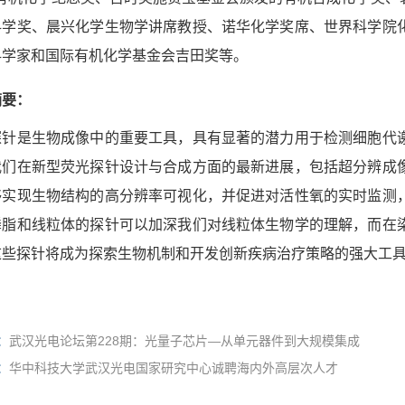
科学奖、晨兴化学生物学讲席教授、诺华化学奖席、世界科学院
科学家和国际有机化学基金会吉田奖等。
摘要：
探针是生物成像中的重要工具，具有显著的潜力用于检测细胞代
我们在新型荧光探针设计与合成方面的最新进展，包括超分辨成
够实现生物结构的高分辨率可视化，并促进对活性氧的实时监测
磷脂和线粒体的探针可以加深我们对线粒体生物学的理解，而在
这些探针将成为探索生物机制和开发创新疾病治疗策略的强大工
：
武汉光电论坛第228期：光量子芯片—从单元器件到大规模集成
：
华中科技大学武汉光电国家研究中心诚聘海内外高层次人才