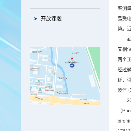
率测
开放课题
易受
势。
武汉
叉相位
两个
经过
纤，
波信
201
（Photo
biref