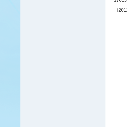
176
（201