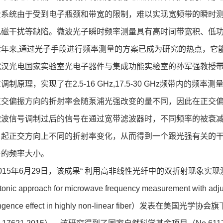
量系统由于受到电子瓶颈和带宽的限制，难以实现宽频带的瞬时
电磁干扰等缺陷。微波光子瞬时频率测量具有高时间带宽积、低
近年来,通过光子手段进行频率测量的方案已成为研究的热点，它
光电国家实验室光电子器件与集成功能实验室的孙军强教授带
调制原理，实现了在2.5-16 GHz,17.5-30 GHz频带内的频
正交偏振方向的折射率会随泵浦光强改变的量不同，因此在正交
微波信号调制过后的信号在通过宽带滤波器时，不同频率的被衰
引起正交方向上不同的折射率变化，从而得到一个跟光强有关的
号的频率大小。
5年6月29日，该成果“ 利用高非线性光纤中的双折射现象实
nic approach for microwave frequency measurement with adju
ringence effect in highly non-linear fiber）发表在美国光学协会旗下杂