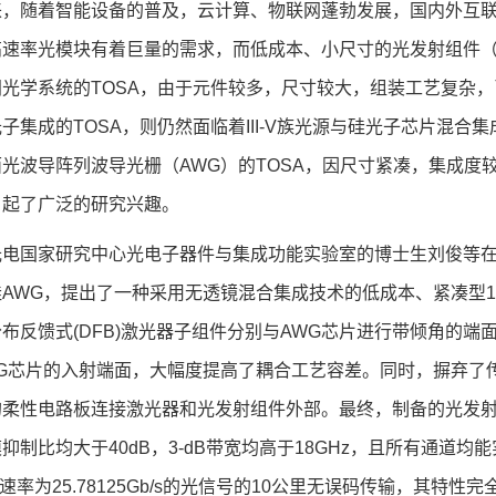
来，随着智能设备的普及，云计算、物联网蓬勃发展，国内外互
高速率光模块有着巨量的需求，而低成本、小尺寸的光发射组件（
间光学系统的TOSA，由于元件较多，尺寸较大，组装工艺复杂
子集成的TOSA，则仍然面临着III-V族光源与硅光子芯片混
面光波导阵列波导光栅（AWG）的TOSA，因尺寸紧凑，集成度
引起了广泛的研究兴趣。
光电国家研究中心光电子器件与集成功能实验室的博士生刘俊等
AWG，提出了一种采用无透镜混合集成技术的低成本、紧凑型100-
布反馈式(DFB)激光器子组件分别与AWG芯片进行带倾角的端
WG芯片的入射端面，大幅度提高了耦合工艺容差。同时，摒弃了
柔性电路板连接激光器和光发射组件外部。最终，制备的光发射组件尺寸为15
抑制比均大于40dB，3-dB带宽均高于18GHz，且所有通道
、速率为25.78125Gb/s的光信号的10公里无误码传输，其特性完