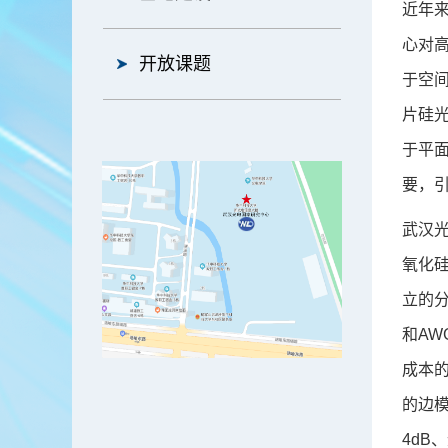
近年
心对
开放课题
于空
片硅光
于平
要，
武汉
氧化硅
立的分
和A
成本的
的边模
4dB