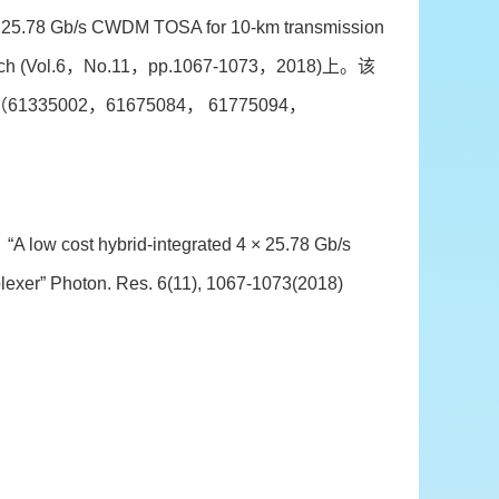
78 Gb/s CWDM TOSA for 10-km transmission
rch (Vol.6，No.11，pp.1067-1073，2018)上。该
5002，61675084， 61775094，
A low cost hybrid-integrated 4 × 25.78 Gb/s
xer” Photon. Res. 6(11), 1067-1073(2018)