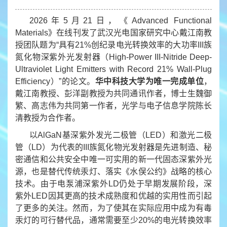
2026年5月21日，《Advanced Functional
Materials》在线刊发了武汉光电国家研究中心戴江南教
授团队题为“具有21%创纪录电光转换效率的大功率III族
氮化物深紫外光发射器（High-Power III-Nitride Deep-
Ultraviolet Light Emitters with Record 21% Wall-Plug
Efficiency）”的论文。
华中科技大学为唯一完成单位
，
戴江南教授、彭洋副教授为共同通讯作者，博士生魏御
繁、高志伟为共同第一作者，光学与电子信息学院陈长
清教授为合作者。
以AlGaN基深紫外发光二极管（LED）和激光二极
管（LD）为代表的III族氮化物光发射器是先进制造、秘
密通信和公共安全中唯一可实用的新一代固态深紫外光
源，也是替代传统汞灯、落实《水俣公约》战略的核心
技术。由于电泵浦深紫外LD仍处于早期发展阶段，深
紫外LED因其更高的技术成熟度和优越的实用性而引起
了更多的关注。然而，为了使其在实际应用中成为有毒
汞灯的可行替代品，通常需要至少20%的电光转换效率