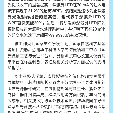
光提取效率的显著提高，
深紫外
LED
在70 mA
的注入电
流下实现了21.2%
的超高WPE
。
该结果是迄今为止深紫
外光发射器报告的最高值，也代表了深紫外
LED
的
WPE
首次突破20%
。
最后，将研发的深紫外LED阵列
3
/
模组集成在大流量水处理系统中，并证明了其在20 m
h
的超高水流速下对细菌>99.999%的有效灭活。
该工作受到国家重点研发计划、国家自然科学基金
等项目资助。感谢华中科技大学先进微纳加工中心（国
光微纳工艺与表征平台）、分析测试中心及重大仪器共
享平台在样品制备、表征及相关分析等方面提供的支持
和帮助。
华中科技大学戴江南教授领衔的氮化物超宽禁带半
导体材料与芯片团队长期致力于超宽禁带半导体深紫外
固态光源器件研究，在氮化物外延材料生长、紫外芯片
制备、器件封装集成、模块应用等方面积累了丰富的研
究成果，相关技术打破国外技术垄断，推动我国半导体
深紫外光源技术从“跟跑”到“领跑”的跨越。团队最新深紫
外发光研究成果入选ESI热点论文（Laser Photonics