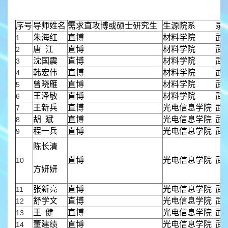
序号
导师姓名
需求直攻博或硕士研究生
生源院系
录
朱海红
直博
材料学院
武
1
唐 江
直博
材料学院
武
2
沈国震
直博
材料学院
武
3
韩宏伟
直博
材料学院
武
4
曾晓雁
直博
材料学院
武
5
王泽敏
直博
材料学院
武
6
王新兵
直博
光电信息学院
武
7
胡 斌
直博
光电信息学院
武
8
程一兵
直博
光电信息学院
武
9
陈长清
直博
光电信息学院
武
10
方妍妍
张新亮
直博
光电信息学院
武
11
舒学文
直博
光电信息学院
武
12
王 健
直博
光电信息学院
武
13
董建绩
直博
光电信息学院
武
14