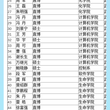
周 军
直博
化学院
武
25
王 磊
直博
化学院
武
26
朱明强
直博
化学院
武
27
冯 丹
直博
计算机学院
武
28
冯 丹
直博
计算机学院
武
29
刘景宁
硕士
计算机学院
武
30
王 芳
直博
计算机学院
武
31
华 宇
硕士
计算机学院
武
32
周 可
直博
计算机学院
武
33
曹 强
直博
计算机学院
武
34
谢长生
直博
计算机学院
武
35
万继光
硕士
计算机学院
武
36
鲍晓静
硕士
控制系
武
37
段 军
直博
软件学院
武
38
龚 辉
直博
生命学院
武
39
曾绍群
直博
生命学院
武
40
李鹏程
直博
生命学院
武
41
朱 丹
直博
生命学院
武
42
雷 皓
直博
生命学院
武
43
徐富强
直博
生命学院
武
44