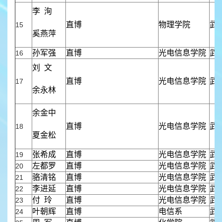
李 洵
直博
物理学院
武
15
奚燕萍
孙军强
直博
光电信息学院
武
16
刘 文
直博
光电信息学院
武
17
余永林
余金中
直博
光电信息学院
武
18
夏金松
张希成
直博
光电信息学院
武
19
左都罗
直博
光电信息学院
武
20
骆清铭
直博
光电信息学院
武
21
李进延
直博
光电信息学院
武
22
付 玲
直博
光电信息学院
武
23
叶朝辉
直博
电信系
武
24