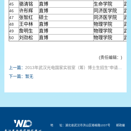
骆清铭
直博
生命学院
武
45
许彤辉
直博
同济医学院
武
46
张智红
硕士
同济医学院
武
47
王中林
直博
物理学院
武
48
詹明生
直博
物理学院
武
49
刘劲松
直博
物理学院
武
50
(责任编辑：)
上一篇：
2013年武汉光电国家实验室（筹）博士生招生“申请考核制”招生简章
下一篇：暂无
地 址：湖北省武汉市洪山区珞喻路1037号 邮政编