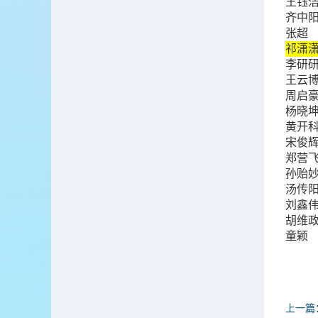
王钰
齐中
张超
祁潇
李研
王云
周启
杨晓
黄开
宋俊
郑营
孙贻
汤传
刘鑫
胡维
童颖
上一篇