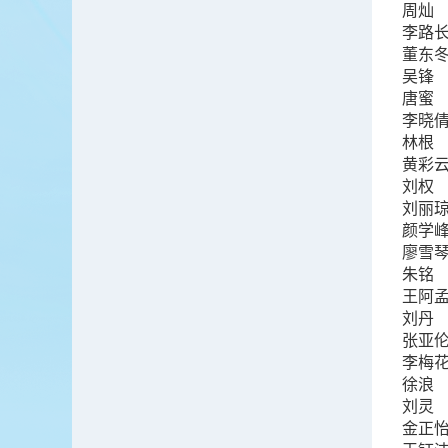
周灿
李路
董东
吴锋
唐蜜
李晓
林根
黄彩
刘权
刘丽
颜学
廖雪
朱铭
王阿
刘丹
张亚
李梅
徐浪
刘灵
金正