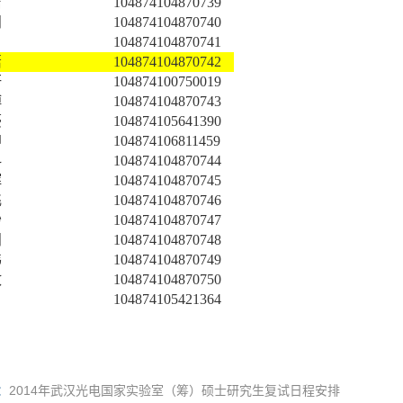
洁
104874104870739
阳
104874104870740
104874104870741
潇
104874104870742
研
104874100750019
博
104874104870743
豪
104874105641390
坤
104874106811459
科
104874104870744
辉
104874104870745
飞
104874104870746
妙
104874104870747
阳
104874104870748
伟
104874104870749
政
104874104870750
104874105421364
：
2014年武汉光电国家实验室（筹）硕士研究生复试日程安排