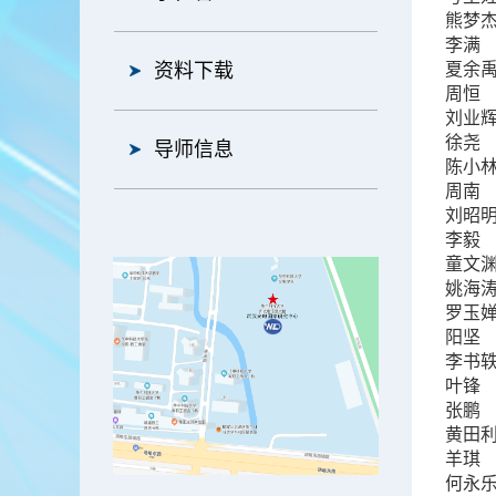
熊梦
李满
资料下载
夏余
周恒
刘业
徐尧
导师信息
陈小
周南
刘昭
李毅
童文
姚海
罗玉
阳坚
李书
叶锋
张鹏
黄田
羊琪
何永