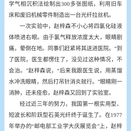
学气相沉积法绘制出
300多张图纸，利用旧车
床和废旧机械零件制造出一台光纤拉丝机。
一次实验中，赵梓森不小心将四氯化硅液
体喷进右眼。由于氯气释放浓度太大，眼睛剧
痛，晕倒在地。同事们赶紧将其送进医院。
“到
了医院，医生都愣住了，没见过这种情况，不
会治。”赵梓森说，“后来我跟医生说，用蒸馏
水冲洗眼睛，然后打吊针消炎就行。”眼睛刚一
消肿，还未痊愈，赵梓森又回到了实验室。
经过近三年的努力，我国第一根实用型、
短波长和阶跃型石英光纤终于诞生了。在
1977
年举办的“邮电部工业学大庆展览会”上，赵梓