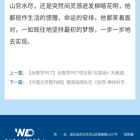
山穷水尽，还是突然间灵感迸发柳暗花明，他
都视作生活的馈赠，命运的安排。他都笑着面
对，一如既往地坚持最初的梦想，一步一步地
去实现。
上一篇：
【全数字PET】全数字PET项目获“互联网+”大赛湖北省复赛主赛道冠军！
下一篇：
【中国光学期刊网】骆清铭团队在《自然·神经科学》发表论文——绘制神经元长程输入环路图谱
地 址：湖北省武汉市洪山区珞喻路1037号 邮政编