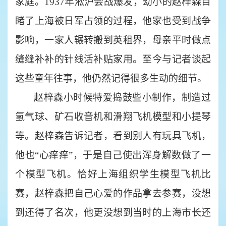
家庭。1937年淞沪会战爆发，幼小的赵梓森目
睹了上海被日军占领的过程，他家也受到战争
影响，一家人辗转搬到英租界，母亲平时做点
缝缝补补的针线活补贴家用。至今与记者谈起
这些童年往事，他仍然记得很多生动的细节。
赵梓森小时候特爱捣鼓些小制作，制造过
氢气球、矿石收音机和滑翔飞机模型和小提琴
等。赵梓森告诉记者，看到别人有玩具飞机，
他也
“心痒痒”，于是自己使出浑身解数做了一
个模型飞机。恰好上海组织学生模型飞机比
赛，赵梓森把自己心爱的作品拿去参赛，没想
到还得了名次，他更没想到当时的上海市长还