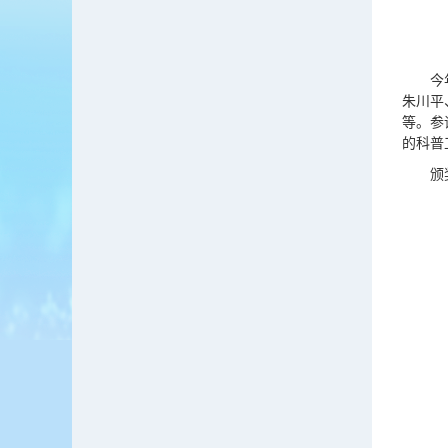
今
朱川平
等。参
的科普
颁